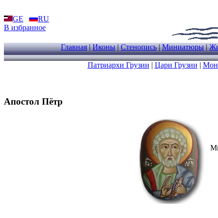
GE
RU
В избранное
Главная
|
Иконы
|
Стенопись
|
Миниатюры
|
Жи
Патриархи Грузии
|
Цари Грузии
|
Мон
Апостол Пётр
Ми