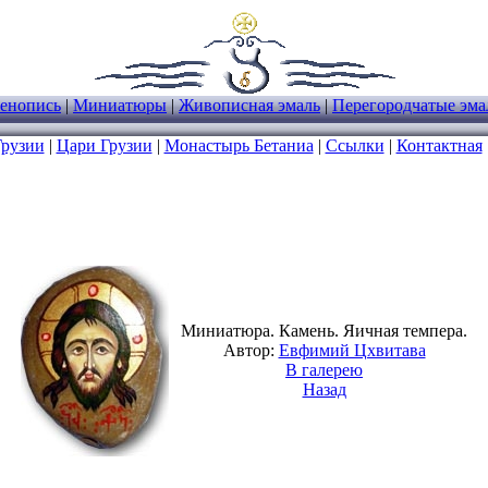
енопись
|
Миниатюры
|
Живописная эмаль
|
Перегородчатые эма
Грузии
|
Цари Грузии
|
Монастырь Бетаниа
|
Ссылки
|
Контактная
Миниатюра. Камень. Яичная темпера.
Автор:
Евфимий Цхвитава
В галерею
Назад