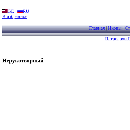
GE
RU
В избранное
Главная
|
Иконы
|
Ст
Патриархи 
Нерукотворный